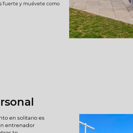
ás fuerte y muévete como
rsonal
o en solitario es
 un entrenador
tros te